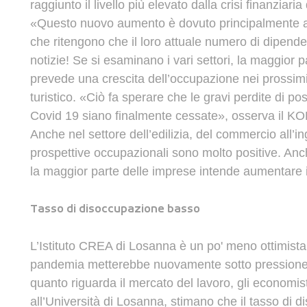
raggiunto
il
livello
più
elevato
dalla
crisi
finanziaria
«Questo
nuovo
aumento
è
dovuto
principalmente
che
ritengono
che
il
loro
attuale
numero
di
dipende
notizie!
Se
si
esaminano
i
vari
settori
,
la
maggior
p
prevede
u
na
crescita
dell’occupazione
nei
prossim
turistico
.
«Ciò
fa
sperare
che
le
gravi
perdite
di
pos
Covid
19
siano
finalmente
cessate»
,
osserva
il
KO
Anche
nel
settore
dell’edilizia
,
del
commercio
all’i
prospettive
occupazionali
sono
molto
positive
.
Anc
la
maggior
parte
delle
imprese
intende
aumentare
Tasso
di
disoccupazione
b
asso
L’Istituto
CREA
di
Losanna
è
un
po
'
meno
ottimista
pandemia
metterebbe
nuovamente
sotto
pression
quanto
riguarda
il
mercato
del
lavoro
,
gli
economist
all’Università
di
Losanna
,
stimano
che
il
tasso
di
d