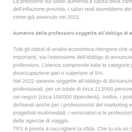
La
pressione
sui
salari
aumenta
a
causa
della
car
dell’inflazione
prevista
,
i
salari
reali
dovrebbero
dim
come
già
avvenuto
nel
2021
.
Aumento
delle
professioni
soggette
all’obbligo
di
a
Tutti
gli
istituti
di
analisi
economica
ritengono
che
importanti
,
sia
l’estensione
dell’obbligo
di
annunci
professioni
.
L’elenco
comprende
tutte
le
categorie
disoccupazione
pari
o
superiore
al
5%
.
Nel
2022
saranno
soggette
all’obbligo
di
dichiaraz
professionali
,
per
un
totale
di
circa
213
'0
00
person
nei
negozi
(
circa
158
'0
00
dipendenti
).
Inoltre
,
i
post
dichiarati
anche
per
i
professionisti
del
marketing
progettisti
multimediali
,
i
verniciatori
e
le
profession
delle
agenzie
di
viaggio
.
TPS è pronta a raccogliere la sfida. Che tu sia un