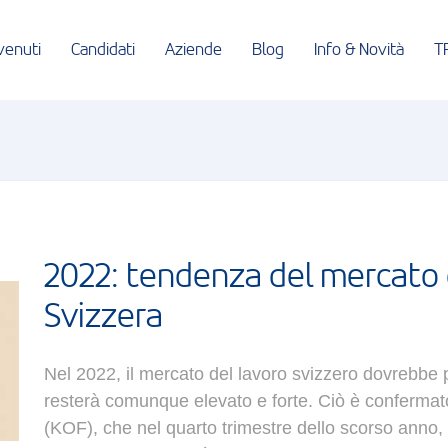
venuti
Candidati
Aziende
Blog
Info & Novità
T
2022: tendenza del mercato d
Svizzera
Nel 2022, il
mercato
del
lavoro
svizzero
dovrebbe
resterà comunque
elevato
e
forte
.
Ciò
è
confermat
(
KOF
),
che
nel
quarto
trimestre
dello
scorso
anno, 