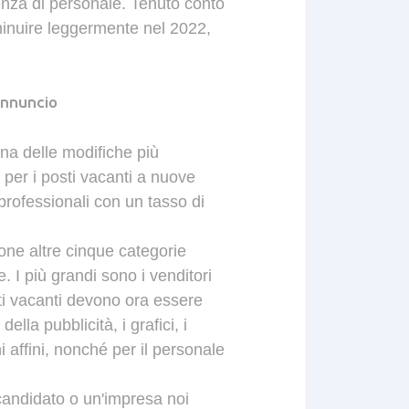
enza
di
personale
.
Tenuto
conto
inuire
leggermente
nel
2022
,
nnuncio
u
na
delle
modifiche
più
o
per
i
posti
vacanti a nuove
professionali
con
un
tasso
di
ione
altre
cinque
categorie
e
.
I
più
grandi
sono
i
venditori
i
vacanti
devono
ora
essere
e
della
pubblicità
,
i
grafici
,
i
i
affini
,
nonché
per
il
personale
 candidato o un'impresa noi