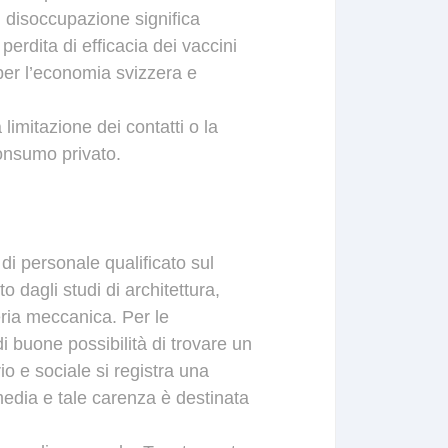
i
disoccupazione
significa
perdita
di
efficacia
dei
vaccini
per
l’economia
svizzera
e
.
a
limitazione
dei
contatti
o
la
onsumo
privato
.
di
personale
qualificato
sul
to
dagli
studi
di
architettura
,
ria
meccanica
.
Per
le
di
bu
one
possibilità
di
trovare
un
rio
e
sociale
si
registra
u
na
edia
e
tale
carenza
è
destinata