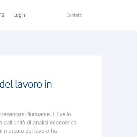
PS
Login
Contatti
el lavoro in
presentarsi
fluttuante.
Il livello
o
dall’unità
di
analisi
economica
il mercato del lavoro
ha