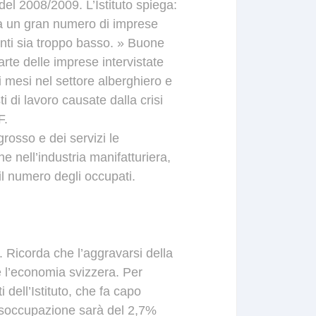
del
2008
/
2009
.
L’Istituto
spiega
:
a
un
gran
numero
di
imprese
nti
sia
troppo
b
asso
.
»
Buone
arte
delle
imprese
intervistate
i
mesi
nel
settore
alberghiero
e
ti
di
lavoro
causate
dalla
crisi
F
.
ngrosso
e
dei
servizi
le
he
nell’industria
manifatturiera
,
il
numero
degli
occupati
.
.
Ricorda
che
l’aggravarsi
della
e
l’economia
svizzera
.
Per
i
dell’Istituto
,
che
fa
capo
isoccupazione
sarà
del
2,7
%