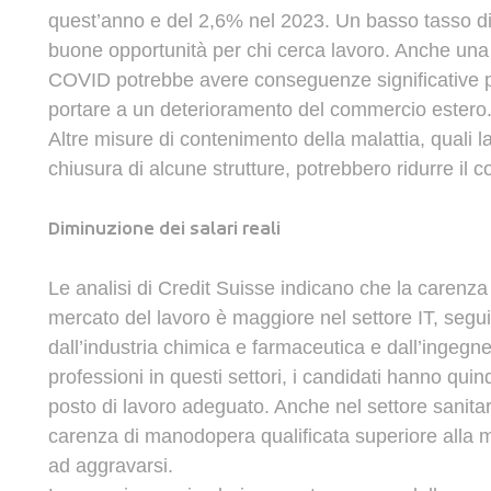
quest’anno
e
del
2,6
%
nel
2023
.
Un
b
asso
tasso
d
bu
one
opportunità
per
chi
cerca
lavoro
.
Anche
u
na
COVID
potrebbe
avere
conseguenze
significative
portare
a
un
deterioramento
del
commercio
estero
Altre
misure
di
contenimento
della
malattia
,
quali
l
chiusura
di
alcune
strutture
,
potrebbero
ridurre
il
c
Diminuzione
dei
salari
reali
Le
analisi
di
Credit
Suisse
indicano
che
la
carenza
mercato
del
lavoro
è
maggiore
nel
settore
IT
,
segui
dall’industria
chimica
e
farmaceutica
e
dall’ingegne
professioni
in
questi
settori
,
i
candidati
hanno
quin
posto
di
lavoro
adeguato
.
Anche
nel
settore
sanita
carenza
di
manodopera
qualificata
superiore
alla
m
ad
aggravarsi
.