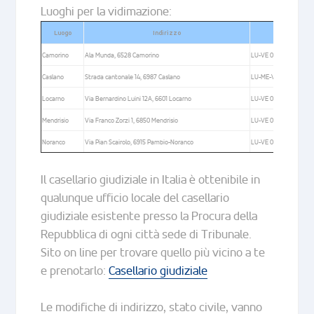
Luoghi per la vidimazione:
Luogo
Indirizzo
Camorino
Ala Munda, 6528 Camorino
LU-VE 08:30 - 12:00 / 13
Caslano
Strada cantonale 14, 6987 Caslano
LU-ME-VE-SA 08:30 - 1
Locarno
Via Bernardino Luini 12A, 6601 Locarno
LU-VE 08:30 - 12:00 / 13
Mendrisio
Via Franco Zorzi 1, 6850 Mendrisio
LU-VE 09:00 - 12:00 / 13
Noranco
Via Pian Scairolo, 6915 Pambio-Noranco
LU-VE 08:30 - 12:00 / 13
Il casellario giudiziale in Italia è ottenibile in
qualunque ufficio locale del casellario
giudiziale esistente presso la Procura della
Repubblica di ogni città sede di Tribunale.
Sito on line per trovare quello più vicino a te
e prenotarlo:
Casellario giudiziale
Le modifiche di indirizzo, stato civile, vanno